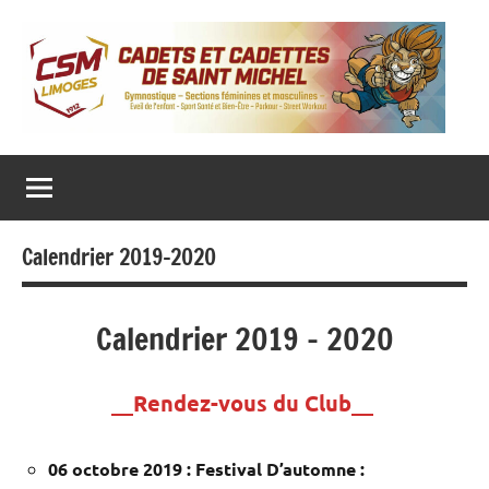
Aller
au
contenu
CADETS ET CADETTES DE SAINT MICHEL
Gymnastique
‒
Sections
féminines
et
masculines
Calendrier 2019-2020
‒
Eveil
de
l’enfant
‒
Calendrier 2019 – 2020
Sport
Santé
et
__Rendez-vous du Club__
Bien-
Être
–
Parkour
06 octobre 2019 : Festival D’automne :
–