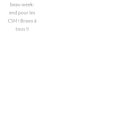
Street
beau week-
Workout
end pour les
CSM ! Bravo à
tous !!