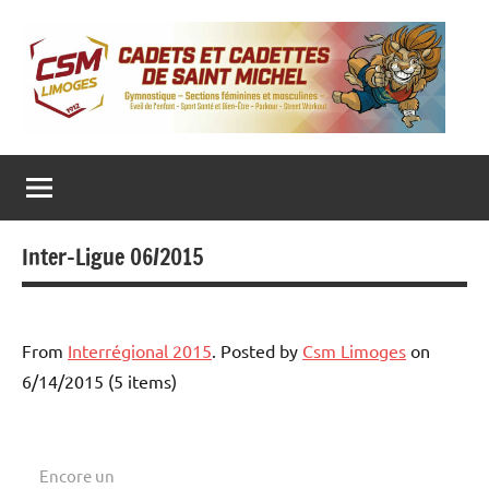
Aller
au
contenu
CADETS ET CADETTES DE SAINT MICHEL
Gymnastique
‒
Sections
féminines
et
masculines
Inter-Ligue 06/2015
‒
Eveil
de
l’enfant
‒
Sport
From
Interrégional 2015
. Posted by
Csm Limoges
on
Santé
6/14/2015 (5 items)
et
Bien-
Être
–
Parkour
–
Encore un