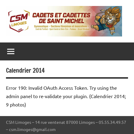
Aller
au
contenu
CADETS ET CADETTES DE SAINT MICHEL
Gymnastique
‒
Sections
féminines
et
masculines
Calendrier 2014
‒
Eveil
de
l’enfant
Error 190: Invalid OAuth Access Token. Try using the
‒
Sport
admin panel to re-validate your plugin.
(Calendrier 2014;
Santé
9 photos)
et
Bien-
Être
–
CSM Limoges – 14 rue ventenat 87000 Limoges – 05.55.34.49.57
Parkour
– csm.limoges@gmail.com
–