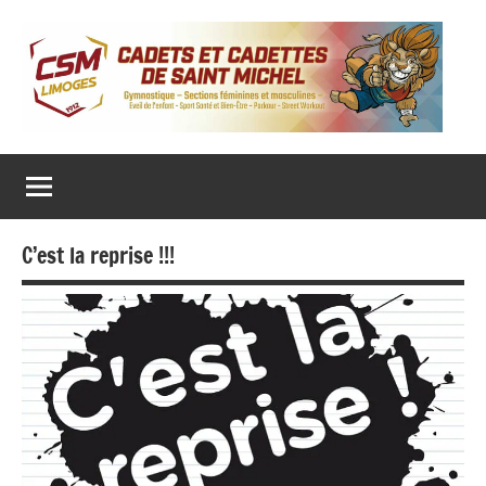
Aller
au
contenu
CADETS ET CADETTES DE SAINT MICHEL
Gymnastique
‒
Sections
féminines
et
masculines
C’est la reprise !!!
‒
Eveil
de
l’enfant
‒
Sport
Santé
et
Bien-
Être
–
Parkour
–