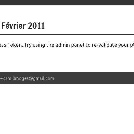
 Février 2011
ss Token. Try using the admin panel to re-validate your p
57 – csm.limoges@gmail.com