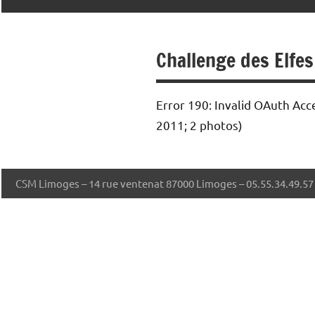
CADETTES
et
masculines
DE
‒
Eveil
Challenge des Elfes
SAINT
de
l’enfant
MICHEL
‒
Error 190: Invalid OAuth Acce
Sport
Santé
2011; 2 photos)
et
Bien-
Être
–
CSM Limoges – 14 rue ventenat 87000 Limoges – 05.55.34.49.
Parkour
–
Street
Workout