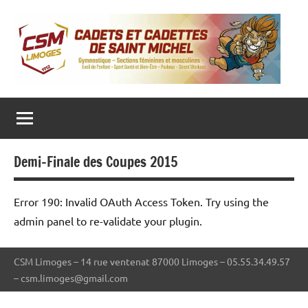
Aller
au
contenu
CADETS ET CADETTES DE SAINT MICHEL
Gymnastique
‒
Sections
féminines
et
masculines
Demi-Finale des Coupes 2015
‒
Eveil
de
l’enfant
Error 190: Invalid OAuth Access Token. Try using the
‒
Sport
admin panel to re-validate your plugin.
Santé
et
Bien-
CSM Limoges – 14 rue ventenat 87000 Limoges – 05.55.34.49.57
Être
–
– csm.limoges@gmail.com
Parkour
–