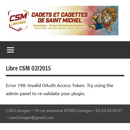
Aller
au
contenu
CADETS ET CADETTES DE SAINT MICHEL
Gymnastique
‒
Sections
féminines
et
masculines
Libre CSM 02/2015
‒
Eveil
de
l’enfant
Error 190: Invalid OAuth Access Token. Try using the
‒
Sport
admin panel to re-validate your plugin.
Santé
et
Bien-
CSM Limoges – 14 rue ventenat 87000 Limoges – 05.55.34.49.57
Être
–
– csm.limoges@gmail.com
Parkour
–