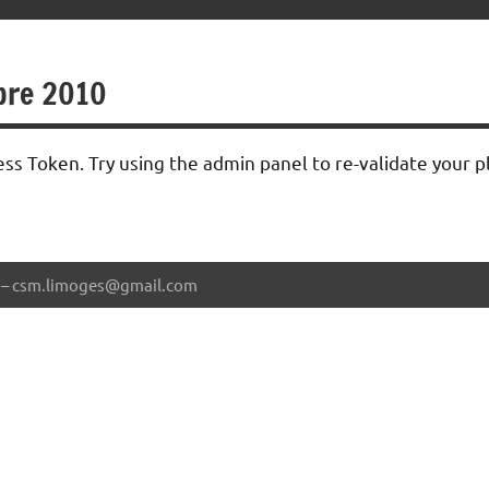
obre 2010
ss Token. Try using the admin panel to re-validate your p
57 – csm.limoges@gmail.com