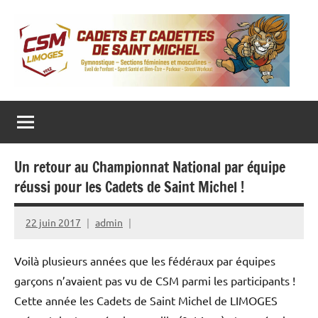
Aller
au
contenu
CADETS ET CADETTES DE SAINT MICHEL
Gymnastique
‒
Sections
féminines
et
masculines
Un retour au Championnat National par équipe
‒
Eveil
réussi pour les Cadets de Saint Michel !
de
l’enfant
‒
22 juin 2017
admin
Sport
Santé
et
Voilà plusieurs années que les fédéraux par équipes
Bien-
Être
garçons n’avaient pas vu de CSM parmi les participants !
–
Parkour
Cette année les Cadets de Saint Michel de LIMOGES
–