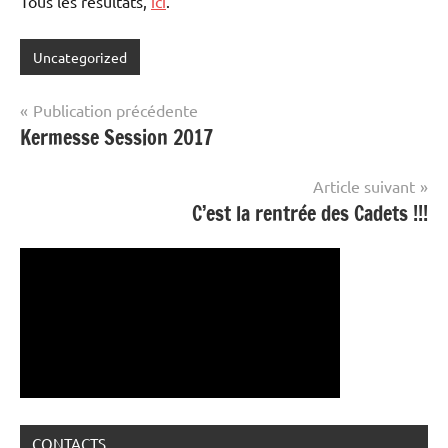
Tous les résultats,
ici
.
Uncategorized
Navigation
Publication précédente
Kermesse Session 2017
de
l’article
Article suivant
C’est la rentrée des Cadets !!!
CONTACTS