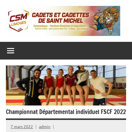
Aller
au
contenu
CADETS ET CADETTES DE SAINT MICHEL
Gymnastique
‒
Sections
féminines
et
masculines
‒
Eveil
de
l’enfant
‒
Sport
Santé
et
Bien-
Championnat Départemental individuel FSCF 2022
Être
–
Parkour
7 mars 2022
admin
–