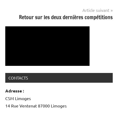
l’article
Article suivant
Retour sur les deux dernières compétitions
CONTACTS
Adresse :
CSM Limoges
14 Rue Ventenat 87000 Limoges