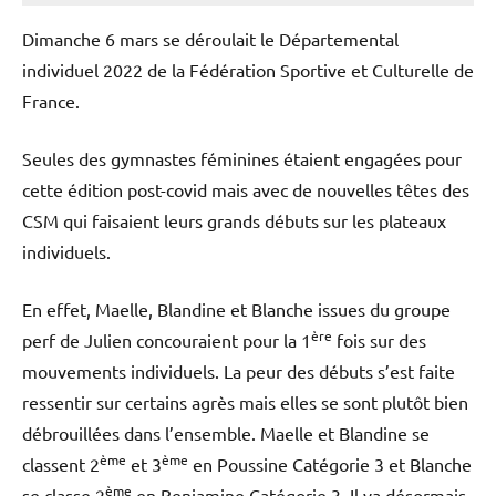
Street
Workout
Dimanche 6 mars se déroulait le Départemental
individuel 2022 de la Fédération Sportive et Culturelle de
France.
Seules des gymnastes féminines étaient engagées pour
cette édition post-covid mais avec de nouvelles têtes des
CSM qui faisaient leurs grands débuts sur les plateaux
individuels.
En effet, Maelle, Blandine et Blanche issues du groupe
ère
perf de Julien concouraient pour la 1
fois sur des
mouvements individuels. La peur des débuts s’est faite
ressentir sur certains agrès mais elles se sont plutôt bien
débrouillées dans l’ensemble. Maelle et Blandine se
ème
ème
classent 2
et 3
en Poussine Catégorie 3 et Blanche
ème
se classe 2
en Benjamine Catégorie 3. Il va désormais