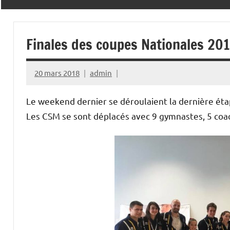
CADETTES
et
masculines
DE
‒
Eveil
Finales des coupes Nationales 20
SAINT
de
l’enfant
MICHEL
‒
20 mars 2018
admin
Sport
Santé
et
Le weekend dernier se déroulaient la dernière étap
Bien-
Les CSM se sont déplacés avec 9 gymnastes, 5 coachs
Être
–
Parkour
–
Street
Workout