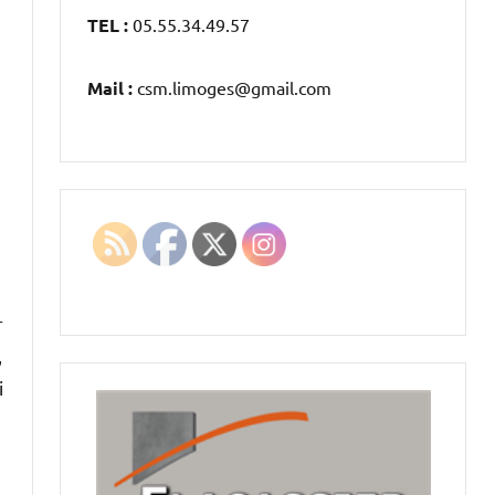
TEL :
05.55.34.49.57
Mail :
csm.limoges@gmail.com
r
,
i