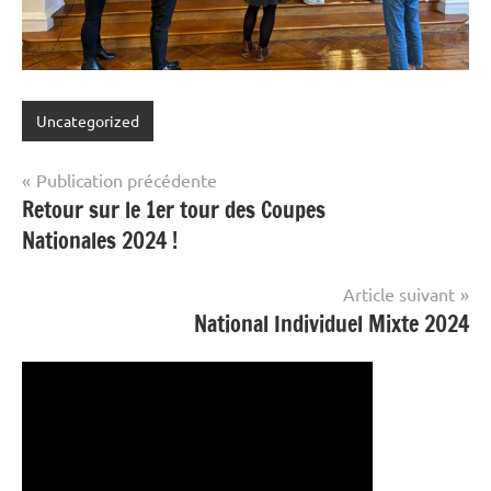
Uncategorized
Navigation
Publication précédente
Retour sur le 1er tour des Coupes
de
Nationales 2024 !
l’article
Article suivant
National Individuel Mixte 2024