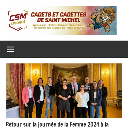
Aller
au
contenu
CADETS ET CADETTES DE SAINT MICHEL
Gymnastique
‒
Sections
féminines
et
masculines
‒
Eveil
de
l’enfant
‒
Sport
Santé
et
Bien-
Être
–
Parkour
Retour sur la journée de la Femme 2024 à la
–