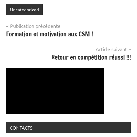
Street
Workout
Uncategorized
Navigation
Publication précédente
Formation et motivation aux CSM !
de
l’article
Article suivant
Retour en compétition réussi !!!
CONTACTS