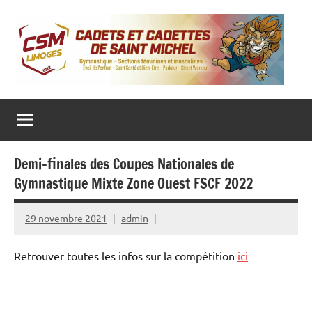
Aller
au
contenu
CADETS ET CADETTES DE SAINT MICHEL
Gymnastique
‒
Sections
féminines
et
masculines
Demi-finales des Coupes Nationales de
‒
Eveil
Gymnastique Mixte Zone Ouest FSCF 2022
de
l’enfant
‒
29 novembre 2021
admin
Sport
Santé
et
Retrouver toutes les infos sur la compétition
ici
Bien-
Être
–
Parkour
–