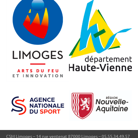
CSM Limoges – 14 rue ventenat 87000 Limoges – 05.55.34.49.57