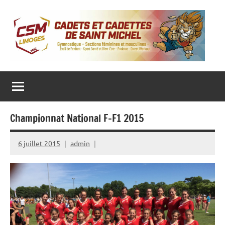
Aller
au
contenu
CADETS ET CADETTES DE SAINT MICHEL
Gymnastique
‒
Sections
féminines
et
masculines
Championnat National F-F1 2015
‒
Eveil
de
l’enfant
6 juillet 2015
admin
‒
Sport
Santé
et
Bien-
Être
–
Parkour
–