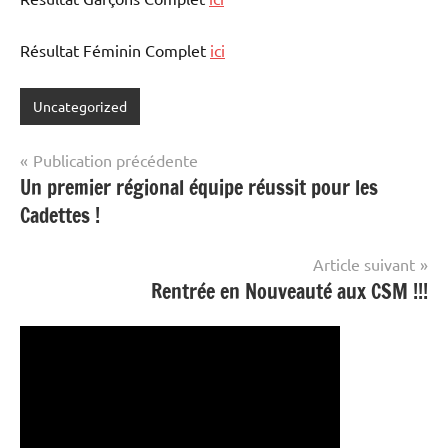
Résultat Féminin Complet
ici
Uncategorized
Navigation
Publication précédente
Un premier régional équipe réussit pour les
de
Cadettes !
l’article
Article suivant
Rentrée en Nouveauté aux CSM !!!