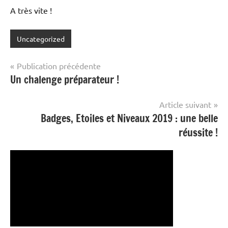
A très vite !
Uncategorized
Navigation
Publication précédente
Un chalenge préparateur !
de
l’article
Article suivant
Badges, Etoiles et Niveaux 2019 : une belle
réussite !