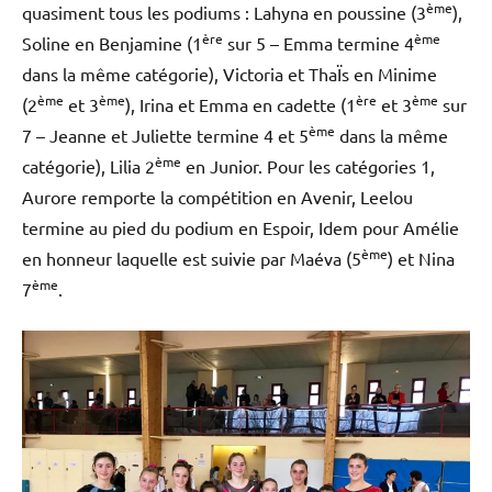
ème
quasiment tous les podiums : Lahyna en poussine (3
),
ère
ème
Soline en Benjamine (1
sur 5 – Emma termine 4
dans la même catégorie), Victoria et ThaÏs en Minime
ème
ème
ère
ème
(2
et 3
), Irina et Emma en cadette (1
et 3
sur
ème
7 – Jeanne et Juliette termine 4 et 5
dans la même
ème
catégorie), Lilia 2
en Junior. Pour les catégories 1,
Aurore remporte la compétition en Avenir, Leelou
termine au pied du podium en Espoir, Idem pour Amélie
ème
en honneur laquelle est suivie par Maéva (5
) et Nina
ème
7
.